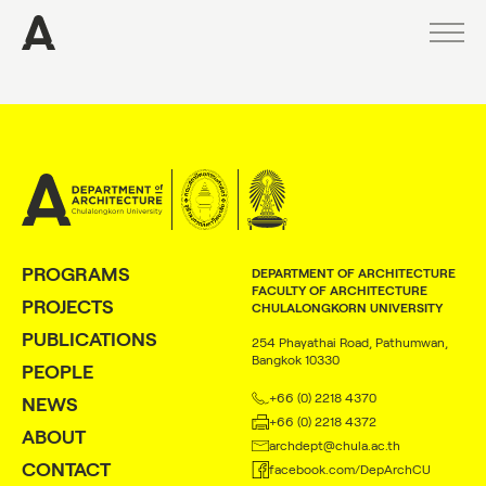
PROGRAMS
PROJECTS
PUBLICATIONS
PROGRAMS
DEPARTMENT OF ARCHITECTURE
FACULTY OF ARCHITECTURE
PROJECTS
PEOPLE
CHULALONGKORN UNIVERSITY
PUBLICATIONS
254 Phayathai Road, Pathumwan,
NEWS
Bangkok 10330
PEOPLE
ABOUT
+66 (0) 2218 4370
NEWS
+66 (0) 2218 4372
ABOUT
CONTACT
archdept@chula.ac.th
CONTACT
facebook.com/DepArchCU