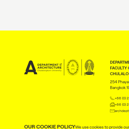
DEPARTME
FACULTY 
CHULALO
254 Phaya
Bangkok 
+66 (0) 
+66 (0) 
archdept
faceboo
OUR COOKIE POLICY
We use cookies to provide our