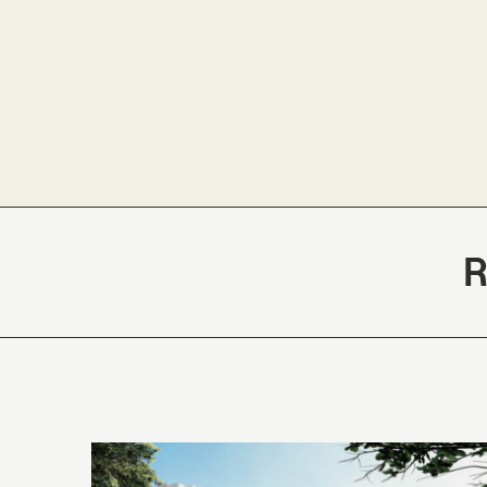
Programs
Undergraduate
R
B. Arch. (Architecture)
B. Arch. (Thai Architecture)
Graduate
M. Arch. (Architecture)
M.Sc. (Architecture)
I+mARCH