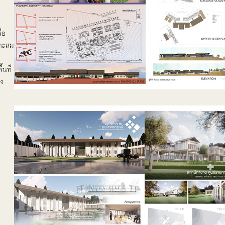
่อ
มาะสม
้นที่
ง