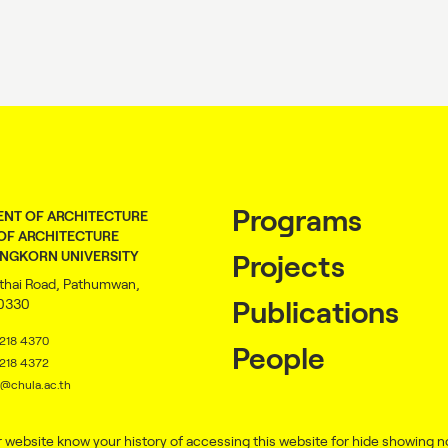
Programs
NT OF ARCHITECTURE
OF ARCHITECTURE
NGKORN UNIVERSITY
Projects
thai Road, Pathumwan,
10330
Publications
2218 4370
People
2218 4372
@chula.ac.th
k.com/DepArchCU
 website know your history of accessing this website for hide showing no