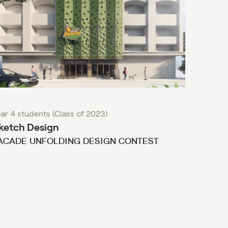
ar 4 students (Class of 2023)
Year 4 s
ketch Design
How to
ACADE UNFOLDING DESIGN CONTEST