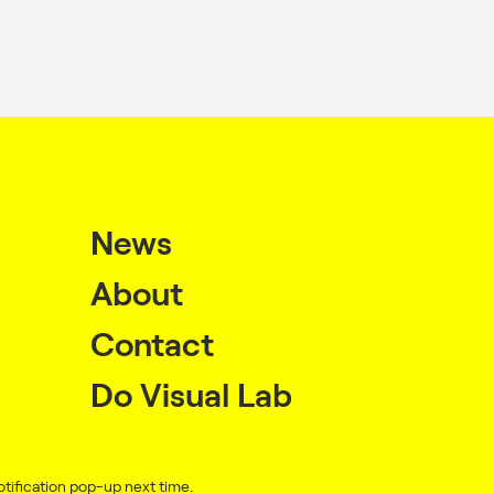
News
About
Contact
Do Visual Lab
© 2026 Department of Architecture,
Faculty of Architecture, Chulalongkorn University
tification pop-up next time.