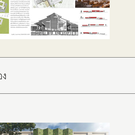
About
Contact
อง
Do Visual Lab